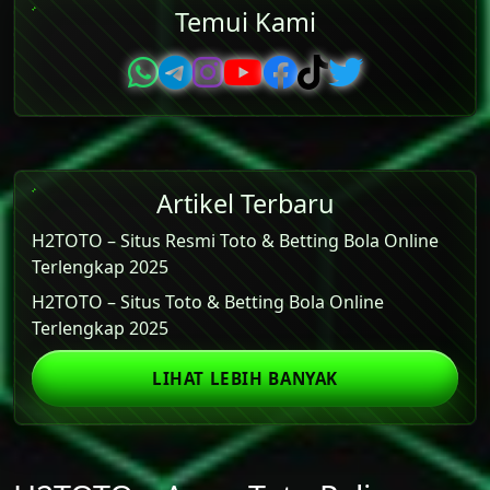
Temui Kami
Artikel Terbaru
H2TOTO – Situs Resmi Toto & Betting Bola Online
Terlengkap 2025
H2TOTO – Situs Toto & Betting Bola Online
Terlengkap 2025
LIHAT LEBIH BANYAK