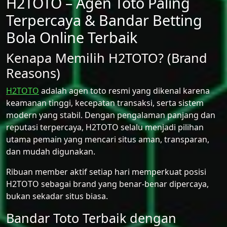
H2TOTO – Agen Toto Paling
Terpercaya & Bandar Betting
Bola Online Terbaik
Kenapa Memilih H2TOTO? (Brand
Reasons)
H2TOTO
adalah agen toto resmi yang dikenal karena
keamanan tinggi, kecepatan transaksi, serta sistem
modern yang stabil. Dengan pengalaman panjang dan
reputasi terpercaya, H2TOTO selalu menjadi pilihan
utama pemain yang mencari situs aman, transparan,
dan mudah digunakan.
Ribuan member aktif setiap hari memperkuat posisi
H2TOTO sebagai brand yang benar-benar dipercaya,
bukan sekadar situs biasa.
Bandar Toto Terbaik dengan