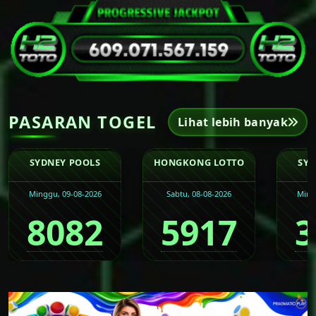
PASARAN TOGEL
Lihat lebih banyak
SYDNEY POOLS
HONGKONG LOTTO
SYD
Minggu, 09-08-2026
Sabtu, 08-08-2026
Ming
8082
5917
3
22 : 25 : 32
07 : 35 : 32
22 