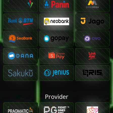
Provider