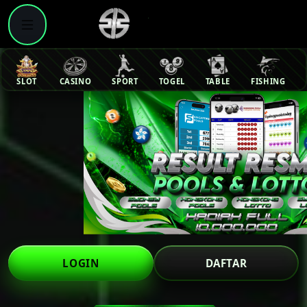
SLOT
CASINO
SPORT
TOGEL
TABLE
FISHING
LOGIN
DAFTAR