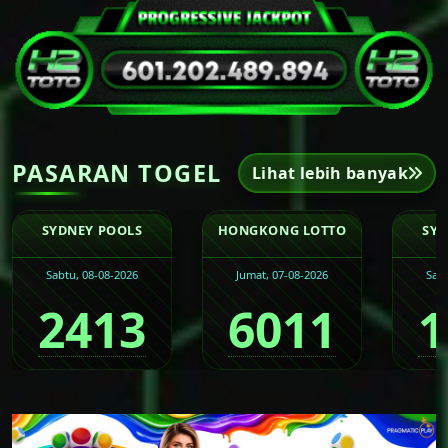
PASARAN TOGEL
Lihat lebih banyak
SYDNEY POOLS
HONGKONG LOTTO
SYD
Sabtu, 08-08-2026
Jumat, 07-08-2026
Sabt
2413
6011
1
21 : 28 : 23
06 : 38 : 23
21 