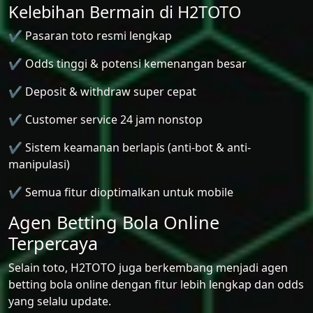
Kelebihan Bermain di H2TOTO
✔ Pasaran toto resmi lengkap
✔ Odds tinggi & potensi kemenangan besar
✔ Deposit & withdraw super cepat
✔ Customer service 24 jam nonstop
✔ Sistem keamanan berlapis (anti-bot & anti-
manipulasi)
✔ Semua fitur dioptimalkan untuk mobile
Agen Betting Bola Online
Terpercaya
Selain toto, H2TOTO juga berkembang menjadi agen
betting bola online dengan fitur lebih lengkap dan odds
yang selalu update.