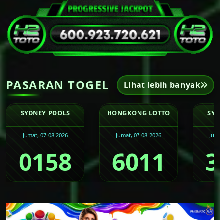
PASARAN TOGEL
Lihat lebih banyak
SYDNEY POOLS
HONGKONG LOTTO
SYD
Jumat, 07-08-2026
Jumat, 07-08-2026
Juma
0158
6011
3
09 : 58 : 20
19 : 08 : 20
09 