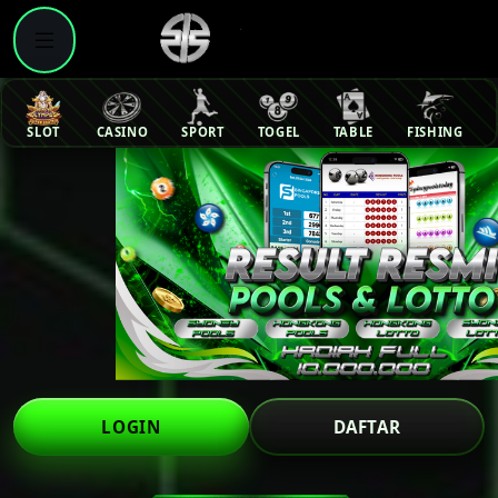
SLOT
CASINO
SPORT
TOGEL
TABLE
FISHING
LOGIN
DAFTAR