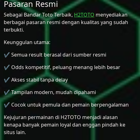
Pasaran Resmi
Sebagai Bandar Toto Terbaik,
H2TOTO
menyediakan
berbagai pasaran resmi dengan kualitas yang sudah
terbukti.
Keunggulan utama:
✔ Semua result berasal dari sumber resmi
✔ Odds kompetitif, peluang menang lebih besar
✔ Akses stabil tanpa delay
✔ Tampilan modern, mudah dipahami
✔ Cocok untuk pemula dan pemain berpengalaman
Kejujuran permainan di H2TOTO menjadi alasan
kenapa banyak pemain loyal dan enggan pindah ke
situs lain.