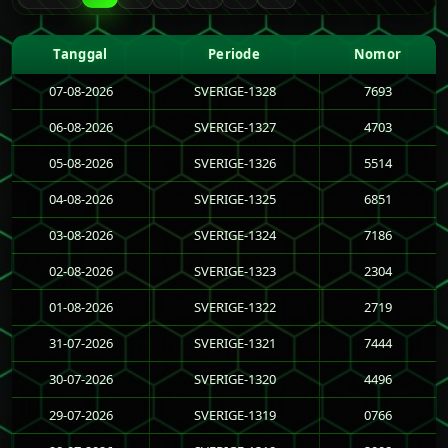
Tanggal
Periode
Nomor
07-08-2026
SVERIGE-1328
7693
06-08-2026
SVERIGE-1327
4703
05-08-2026
SVERIGE-1326
5514
04-08-2026
SVERIGE-1325
6851
03-08-2026
SVERIGE-1324
7186
02-08-2026
SVERIGE-1323
2304
01-08-2026
SVERIGE-1322
2719
31-07-2026
SVERIGE-1321
7444
30-07-2026
SVERIGE-1320
4496
29-07-2026
SVERIGE-1319
0766