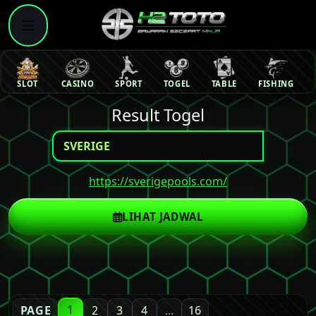
SLOT
CASINO
SPORT
TOGEL
TABLE
FISHING
Result Togel
https://sverigepools.com/
LIHAT JADWAL
1
PAGE
2
3
4
...
16