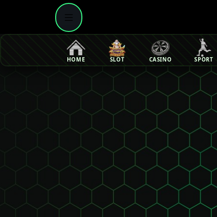
HOME
SLOT
CASINO
SPORT