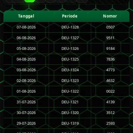
Tanggal
Periode
Nomor
07-08-2026
DEU-1328
0507
06-08-2026
DEU-1327
9511
05-08-2026
DEU-1326
9184
04-08-2026
DEU-1325
7836
03-08-2026
DEU-1324
4773
02-08-2026
DEU-1323
4632
01-08-2026
DEU-1322
0022
31-07-2026
DEU-1321
4139
30-07-2026
DEU-1320
3512
29-07-2026
DEU-1319
2593