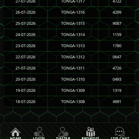
27-07-2026
TONGA-1317
4722
26-07-2026
TONGA-1316
4299
25-07-2026
TONGA-1315
9087
24-07-2026
TONGA-1314
1159
23-07-2026
TONGA-1313
1780
22-07-2026
TONGA-1312
0647
21-07-2026
TONGA-1311
4726
20-07-2026
TONGA-1310
0493
19-07-2026
TONGA-1309
1319
18-07-2026
TONGA-1308
4991
HOME
LOGIN
DAFTAR
PROMOSI
LIVE CHAT