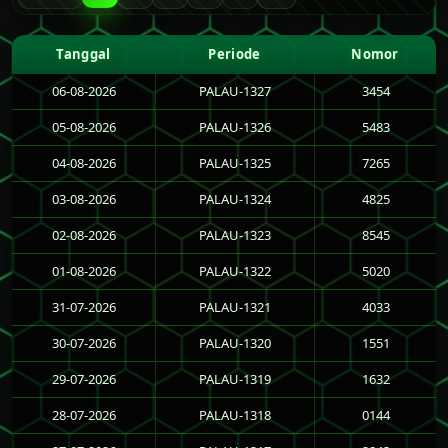
Tanggal
Periode
Nomor
06-08-2026
PALAU-1327
3454
05-08-2026
PALAU-1326
5483
04-08-2026
PALAU-1325
7265
03-08-2026
PALAU-1324
4825
02-08-2026
PALAU-1323
8545
01-08-2026
PALAU-1322
5020
31-07-2026
PALAU-1321
4033
30-07-2026
PALAU-1320
1551
29-07-2026
PALAU-1319
1632
28-07-2026
PALAU-1318
0144