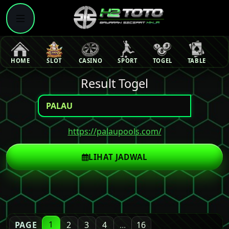
HOME
SLOT
CASINO
SPORT
TOGEL
TABLE
FISHIN
Result Togel
https://palaupools.com/
LIHAT JADWAL
1
PAGE
2
3
4
...
16