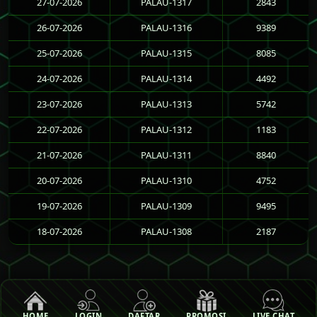
27-07-2026
PALAU-1317
2843
26-07-2026
PALAU-1316
9389
25-07-2026
PALAU-1315
8085
24-07-2026
PALAU-1314
4492
23-07-2026
PALAU-1313
5742
22-07-2026
PALAU-1312
1183
21-07-2026
PALAU-1311
8840
20-07-2026
PALAU-1310
4752
19-07-2026
PALAU-1309
9495
18-07-2026
PALAU-1308
2187
HOME
LOGIN
DAFTAR
PROMOSI
LIVE CHAT