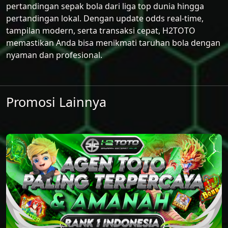
pertandingan sepak bola dari liga top dunia hingga
pertandingan lokal. Dengan update odds real-time,
tampilan modern, serta transaksi cepat, H2TOTO
memastikan Anda bisa menikmati taruhan bola dengan
nyaman dan profesional.
Promosi Lainnya