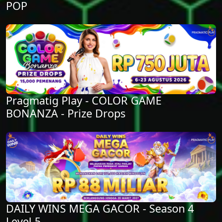
POP
Pragmatig Play - COLOR GAME
BONANZA - Prize Drops
DAILY WINS MEGA GACOR - Season 4
Level 5