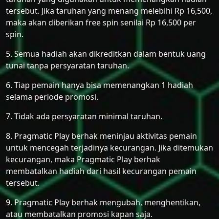
tersebut. Jika taruhan yang menang melebihi Rp 16,500,
maka akan diberikan free spin senilai Rp 16,500 per
spin.
5. Semua hadiah akan dikreditkan dalam bentuk uang
tunai tanpa persyaratan taruhan.
6. Tiap pemain hanya bisa memenangkan 1 hadiah
selama periode promosi.
7. Tidak ada persyaratan minimal taruhan.
8. Pragmatic Play berhak meninjau aktivitas pemain
untuk mencegah terjadinya kecurangan. Jika ditemukan
kecurangan, maka Pragmatic Play berhak
membatalkan hadiah dari hasil kecurangan pemain
tersebut.
9. Pragmatic Play berhak mengubah, menghentikan,
atau membatalkan promosi kapan saja.