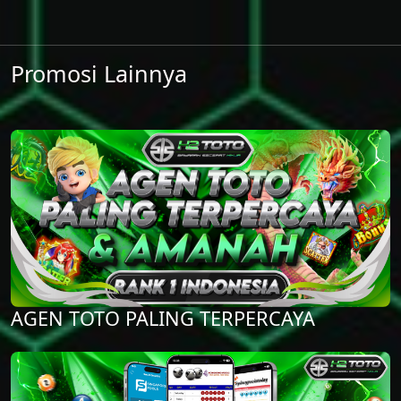
Promosi Lainnya
AGEN TOTO PALING TERPERCAYA